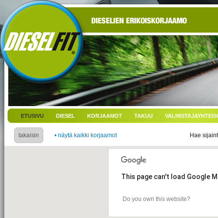
ETUSIVU
DIESEL
KORJAAMOT
TAKUU
VALMISTAJAYHTEIS
takaisin
• näytä kaikki korjaamot
Hae sijaint
This page can't load Google M
Do you own this website?